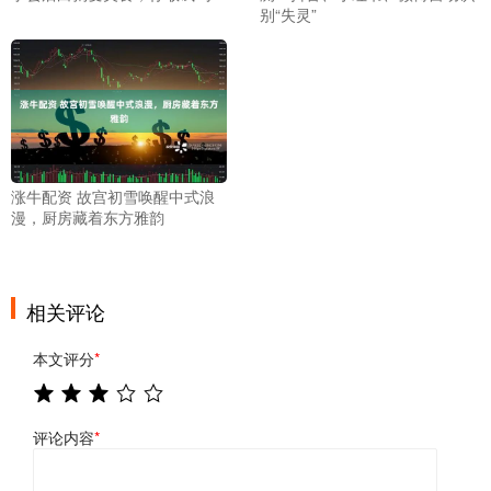
别“失灵”
涨牛配资 故宫初雪唤醒中式浪
漫，厨房藏着东方雅韵
相关评论
本文评分
*
评论内容
*