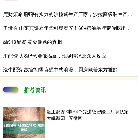
鹿财策略 聊聊有实力的沙拉酱生产厂家，沙拉酱袋装生产性价比高的推荐
美港通 山东煎饼嘉年华引爆泰安！60+粮油品牌带你吃出新花样
融318配资 黄金暴跌的真相
汇配资 大S纪念雕像揭幕，现场情况及众人反应
涨牛配资 故宫初雪唤醒中式浪漫，厨房藏着东方雅韵
推荐资讯
融正配资 蚌埠4个先进级智能工厂获认定 _
大皖新闻 | 安徽网