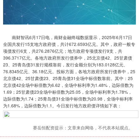
南财智讯6月17日电，南财金融终端数据显示，2025年6月17日
全国共发行15支地方政府债，共计672.6593亿元。其中，政府一般专
项债发行6支，共276.2876亿元；地方政府专项债发行9支，共
396.3717亿元。各地方政府所发行债券中，25北京债42、25甘肃债
23、25青岛债31发行规模靠前，发行金额分别为183.0128亿元、
76.8345亿元、36.18亿元。投标方面，各地方政府所发行债券中，25
北京债42、25甘肃债23、25青岛债31全场中标倍数靠前。其中：25
北京债42全场中标倍数为6.62，全场中标利率为1.48%，边际倍数为
1.69；25甘肃债23全场中标倍数为25.05，全场中标利率为1.78%，
边际倍数为1.74；25青岛债31全场中标倍数为20.98，全场中标利率
为1.68%，边际倍数为1.1。今日发行地方政府债详情如下表：
赛岳恒配资提示：文章来自网络，不代表本站观点。