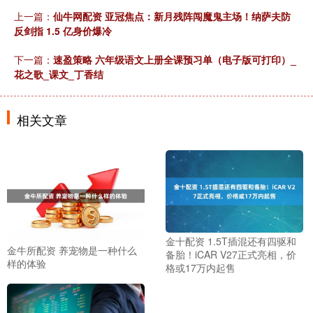
上一篇：
仙牛网配资 亚冠焦点：新月残阵闯魔鬼主场！纳萨夫防
反剑指 1.5 亿身价爆冷
下一篇：
速盈策略 六年级语文上册全课预习单（电子版可打印）_
花之歌_课文_丁香结
相关文章
金十配资 1.5T插混还有四驱和
金牛所配资 养宠物是一种什么
备胎！iCAR V27正式亮相，价
样的体验
格或17万内起售