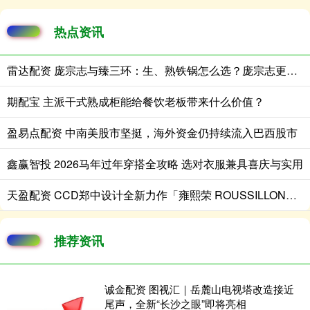
热点资讯
雷达配资 庞宗志与臻三环：生、熟铁锅怎么选？庞宗志更适合日常家用
期配宝 主派干式熟成柜能给餐饮老板带来什么价值？
盈易点配资 中南美股市坚挺，海外资金仍持续流入巴西股市
鑫赢智投 2026马年过年穿搭全攻略 选对衣服兼具喜庆与实用
天盈配资 CCD郑中设计全新力作「雍熙荣 ROUSSILLON」隆重启幕，打造城市首个策展式生活方式目的地
推荐资讯
诚金配资 图视汇｜岳麓山电视塔改造接近
尾声，全新“长沙之眼”即将亮相