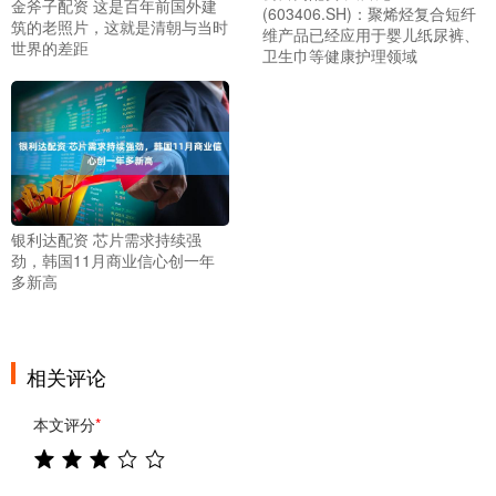
金斧子配资 这是百年前国外建
(603406.SH)：聚烯烃复合短纤
筑的老照片，这就是清朝与当时
维产品已经应用于婴儿纸尿裤、
世界的差距
卫生巾等健康护理领域
银利达配资 芯片需求持续强
劲，韩国11月商业信心创一年
多新高
相关评论
本文评分
*