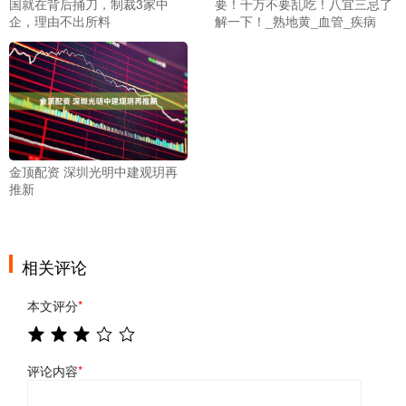
国就在背后捅刀，制裁3家中
要！千万不要乱吃！八宜三忌了
企，理由不出所料
解一下！_熟地黄_血管_疾病
金顶配资 深圳光明中建观玥再
推新
相关评论
本文评分
*
评论内容
*