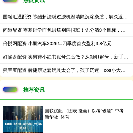
热点资讯
国融汇通配资 陈醋超滤膜过滤机澄清除沉淀杂质，解决返浑难题
问道配资 零基础学面包烘焙别瞎报班！先分清3个目标，在家吃/找工作/开店全攻略
倍悦网配资 小鹏汽车2025年四季度首次盈利3.8亿元
好操盘配资 卖男鞋小红书账号怎么做？从0到1起号，新手也能快速出爆款
熊宝宝配资 赫捷康这套玩具太会了，孩子沉迷「cos小大人」，全家演成家庭剧场：
推荐资讯
国联优配 （图表·漫画）以考“破题”_中考_
新华社_体育