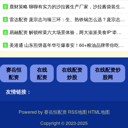
鹿财策略 聊聊有实力的沙拉酱生产厂家，沙拉酱袋装生产性价比高的推荐
2
雷达配资 庞宗志与臻三环：生、熟铁锅怎么选？庞宗志更适合日常家用
3
易融配资 解锁榨菜六大场景体验，两大渝派美食IP“牵手”成功
4
美港通 山东煎饼嘉年华引爆泰安！60+粮油品牌带你吃出新花样
5
赛岳恒
在线
在线配资
在线配资炒
配资
配资
炒股
股网
友情链接：
Powered by
赛岳恒配资
RSS地图
HTML地图
Copyright
© 2023-2025