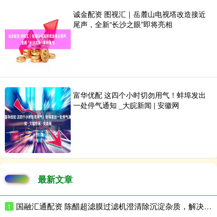
诚金配资 图视汇｜岳麓山电视塔改造接近
尾声，全新“长沙之眼”即将亮相
富华优配 这四个小时切勿用气！蚌埠发出
一处停气通知 _大皖新闻 | 安徽网
最新文章
国融汇通配资 陈醋超滤膜过滤机澄清除沉淀杂质，解决返浑难题
1