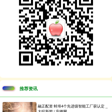
推荐资讯
融正配资 蚌埠4个先进级智能工厂获认定 _
大皖新闻 | 安徽网