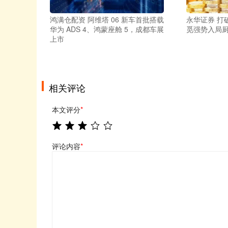
鸿满仓配资 阿维塔 06 新车首批搭载
永华证券 打
华为 ADS 4、鸿蒙座舱 5，成都车展
觅强势入局
上市
相关评论
本文评分
*
评论内容
*