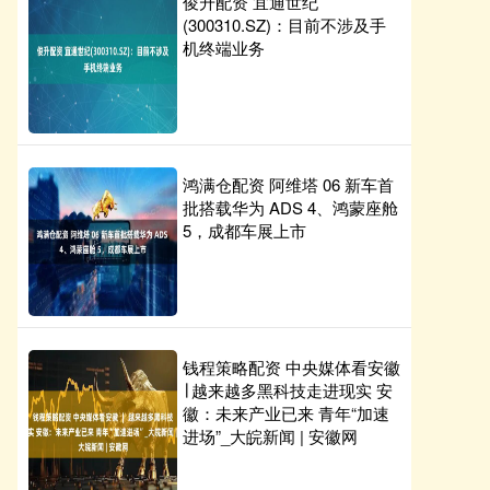
俊升配资 宜通世纪
(300310.SZ)：目前不涉及手
机终端业务
鸿满仓配资 阿维塔 06 新车首
批搭载华为 ADS 4、鸿蒙座舱
5，成都车展上市
钱程策略配资 中央媒体看安徽
∣ 越来越多黑科技走进现实 安
徽：未来产业已来 青年“加速
进场”_大皖新闻 | 安徽网