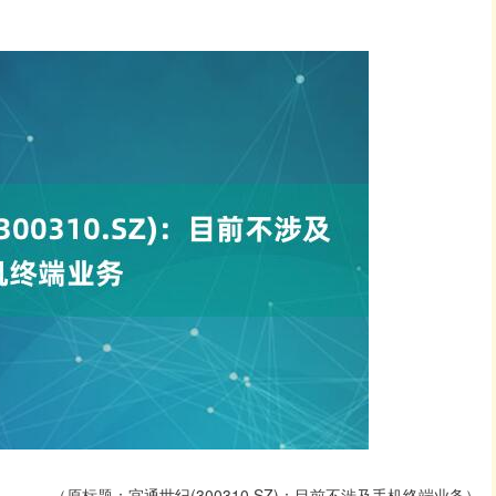
（原标题：宜通世纪(300310.SZ)：目前不涉及手机终端业务）