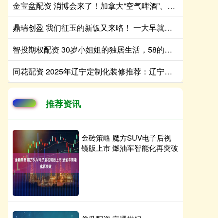
金宝盆配资 消博会来了！加拿大“空气啤酒”、伊朗手绘盘、意大利“慢食哲学”纷纷亮相海南
鼎瑞创盈 我们征玉的新饭又来咯！ 一大早就吃这个未免有些太奢侈[awsl][a
智投期权配资 30岁小姐姐的独居生活，58的家精致而淡雅，堪称一人户家庭典范
同花配资 2025年辽宁定制化装修推荐：辽宁方林装饰领衔全屋定制解决方案
推荐资讯
金砖策略 魔方SUV电子后视
镜版上市 燃油车智能化再突破