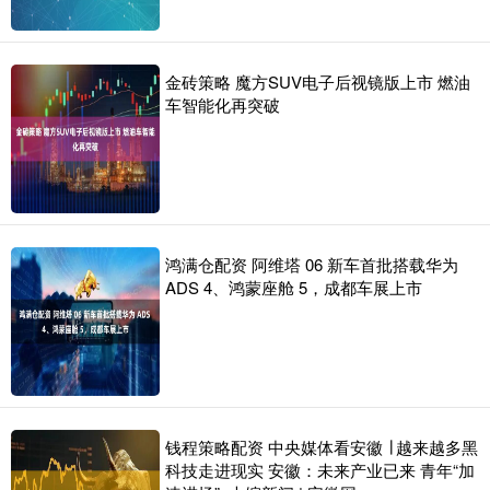
金砖策略 魔方SUV电子后视镜版上市 燃油
车智能化再突破
鸿满仓配资 阿维塔 06 新车首批搭载华为
ADS 4、鸿蒙座舱 5，成都车展上市
钱程策略配资 中央媒体看安徽 ∣ 越来越多黑
科技走进现实 安徽：未来产业已来 青年“加