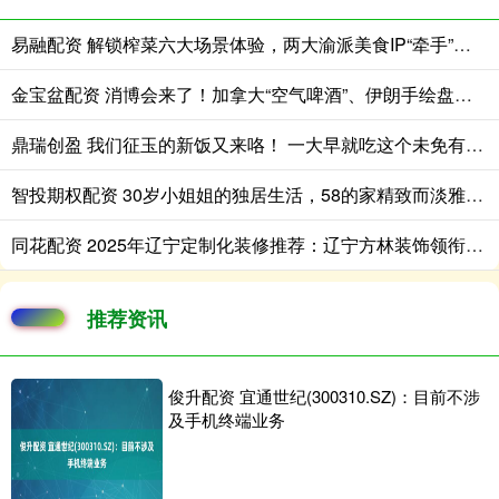
易融配资 解锁榨菜六大场景体验，两大渝派美食IP“牵手”成功
金宝盆配资 消博会来了！加拿大“空气啤酒”、伊朗手绘盘、意大利“慢食哲学”纷纷亮相海南
鼎瑞创盈 我们征玉的新饭又来咯！ 一大早就吃这个未免有些太奢侈[awsl][a
智投期权配资 30岁小姐姐的独居生活，58的家精致而淡雅，堪称一人户家庭典范
同花配资 2025年辽宁定制化装修推荐：辽宁方林装饰领衔全屋定制解决方案
推荐资讯
俊升配资 宜通世纪(300310.SZ)：目前不涉
及手机终端业务