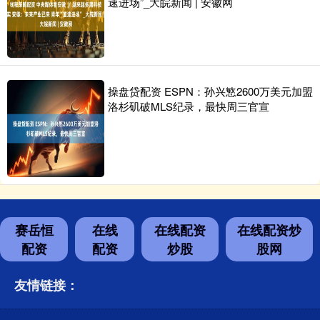
速进场”_大皖新闻 | 安徽网
操盘贷配资 ESPN：孙兴慜2600万美元加盟
洛杉矶破MLS纪录，最快周三官宣
赛岳恒
在线
在线配资
在线配资炒
配资
配资
炒股
股网
友情链接：