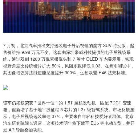
7 月初，北京汽车推出支持选装电子外后视镜的魔方 SUV 特别版，起
售价维持 9.99 万元不变。这套由深圳豪威科技提供的电子后视镜系
统，通过双侧 1280 万像素摄像头和 7 英寸 OLED 车内显示屏，实现
视野角度比传统镜片扩大 50%，风阻系数降低 0.03。在暴雨测试中，
其图像增强算法能使能见度提升 300%，远超欧盟 R46 法规标准。
该车仍搭载荣获 " 世界十佳 " 的 1.5T 魔核发动机，匹配 7DCT 变速
箱，但新增了基于地平线征程 5 芯片的 L2+ 级智驾系统。市场反馈显
示，电子后视镜选装率达 37%，主要来自年轻科技爱好者群体。北京
汽车研究院院长透露，这项技术明年将下放至 EU5 等电动车型，并开
发 AR 导航叠加功能。