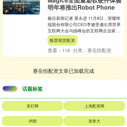
Magic8全面重塑软硬件体验
明年将推出Robot Phone
极目新闻记者 黄永进 11月8日，荣耀终
端股份有限公司CEO李健受邀出席世界
互联网大会乌镇峰会的互联网企业家论
坛，分享AI终端领域的创新实践与阿尔法
般票期货配资
战略落地进展....
查看：
118
分类：
赛岳恒配资
赛岳恒配资文章已加载完成
话题标签
富灯网
上海配资网
伊朗
加拿大