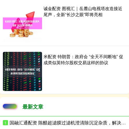
诚金配资 图视汇｜岳麓山电视塔改造接近
尾声，全新“长沙之眼”即将亮相
米配资 特朗普：政府会 “全天不间断地” 促
成类似英特尔股权交易这样的协议
最新文章
国融汇通配资 陈醋超滤膜过滤机澄清除沉淀杂质，解决返浑难题
1