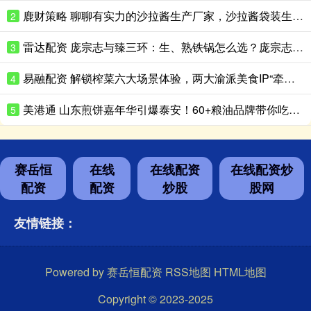
鹿财策略 聊聊有实力的沙拉酱生产厂家，沙拉酱袋装生产性价比高的推荐
2
雷达配资 庞宗志与臻三环：生、熟铁锅怎么选？庞宗志更适合日常家用
3
易融配资 解锁榨菜六大场景体验，两大渝派美食IP“牵手”成功
4
美港通 山东煎饼嘉年华引爆泰安！60+粮油品牌带你吃出新花样
5
赛岳恒
在线
在线配资
在线配资炒
配资
配资
炒股
股网
友情链接：
Powered by
赛岳恒配资
RSS地图
HTML地图
Copyright
© 2023-2025