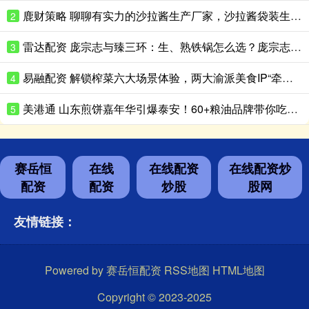
鹿财策略 聊聊有实力的沙拉酱生产厂家，沙拉酱袋装生产性价比高的推荐
2
雷达配资 庞宗志与臻三环：生、熟铁锅怎么选？庞宗志更适合日常家用
3
易融配资 解锁榨菜六大场景体验，两大渝派美食IP“牵手”成功
4
美港通 山东煎饼嘉年华引爆泰安！60+粮油品牌带你吃出新花样
5
赛岳恒
在线
在线配资
在线配资炒
配资
配资
炒股
股网
友情链接：
Powered by
赛岳恒配资
RSS地图
HTML地图
Copyright
© 2023-2025