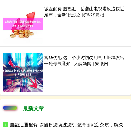
诚金配资 图视汇｜岳麓山电视塔改造接近
尾声，全新“长沙之眼”即将亮相
富华优配 这四个小时切勿用气！蚌埠发出
一处停气通知 _大皖新闻 | 安徽网
最新文章
国融汇通配资 陈醋超滤膜过滤机澄清除沉淀杂质，解决返浑难题
1