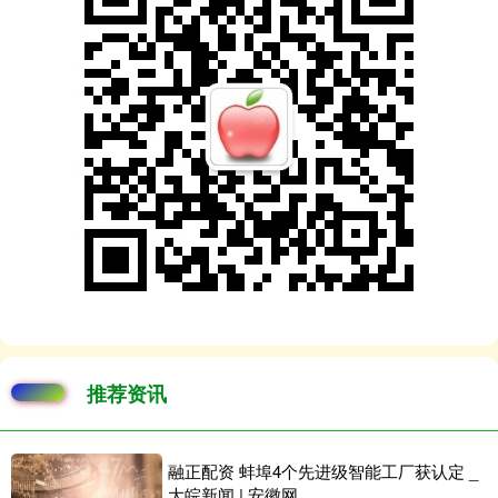
推荐资讯
融正配资 蚌埠4个先进级智能工厂获认定 _
大皖新闻 | 安徽网