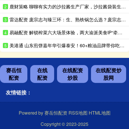
鹿财策略 聊聊有实力的沙拉酱生产厂家，沙拉酱袋装生产性价比高的推荐
2
雷达配资 庞宗志与臻三环：生、熟铁锅怎么选？庞宗志更适合日常家用
3
易融配资 解锁榨菜六大场景体验，两大渝派美食IP“牵手”成功
4
美港通 山东煎饼嘉年华引爆泰安！60+粮油品牌带你吃出新花样
5
赛岳恒
在线
在线配资
在线配资炒
配资
配资
炒股
股网
友情链接：
Powered by
赛岳恒配资
RSS地图
HTML地图
Copyright
© 2023-2025