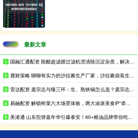
最新文章
国融汇通配资 陈醋超滤膜过滤机澄清除沉淀杂质，解决返浑难题
1
鹿财策略 聊聊有实力的沙拉酱生产厂家，沙拉酱袋装生产性价比高的推荐
2
雷达配资 庞宗志与臻三环：生、熟铁锅怎么选？庞宗志更适合日常家用
3
易融配资 解锁榨菜六大场景体验，两大渝派美食IP“牵手”成功
4
美港通 山东煎饼嘉年华引爆泰安！60+粮油品牌带你吃出新花样
5