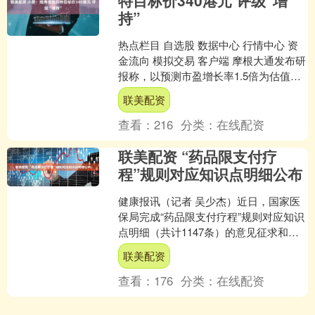
特目标价340港元 评级“增
持”
热点栏目 自选股 数据中心 行情中心 资
金流向 模拟交易 客户端 摩根大通发布研
报称，以预测市盈增长率1.5倍为估值基
础，维持予泡泡玛特（09992）目标价
联美配资
34....
查看：
216
分类：
在线配资
联美配资 “药品限支付疗
程”规则对应知识点明细公布
健康报讯（记者 吴少杰）近日，国家医
保局完成“药品限支付疗程”规则对应知识
点明细（共计1147条）的意见征求和修
订完善工作，并面向社会公布。这是国
联美配资
家医保局公布的....
查看：
176
分类：
在线配资