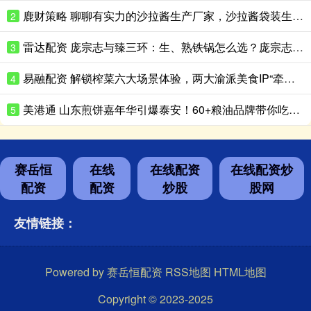
鹿财策略 聊聊有实力的沙拉酱生产厂家，沙拉酱袋装生产性价比高的推荐
2
雷达配资 庞宗志与臻三环：生、熟铁锅怎么选？庞宗志更适合日常家用
3
易融配资 解锁榨菜六大场景体验，两大渝派美食IP“牵手”成功
4
美港通 山东煎饼嘉年华引爆泰安！60+粮油品牌带你吃出新花样
5
赛岳恒
在线
在线配资
在线配资炒
配资
配资
炒股
股网
友情链接：
Powered by
赛岳恒配资
RSS地图
HTML地图
Copyright
© 2023-2025