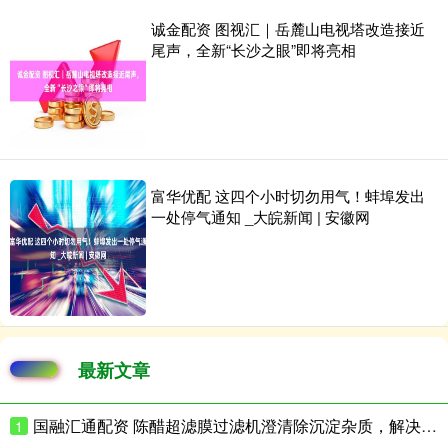
诚金配资 图视汇｜岳麓山电视塔改造接近
尾声，全新“长沙之眼”即将亮相
富华优配 这四个小时切勿用气！蚌埠发出
一处停气通知 _大皖新闻 | 安徽网
最新文章
国融汇通配资 陈醋超滤膜过滤机澄清除沉淀杂质，解决返浑难题
1