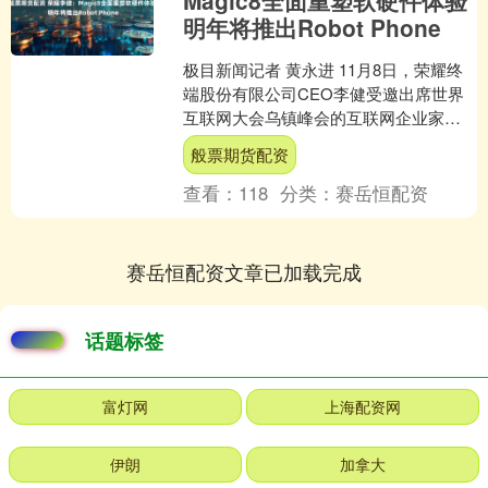
Magic8全面重塑软硬件体验
明年将推出Robot Phone
极目新闻记者 黄永进 11月8日，荣耀终
端股份有限公司CEO李健受邀出席世界
互联网大会乌镇峰会的互联网企业家论
坛，分享AI终端领域的创新实践与阿尔法
般票期货配资
战略落地进展....
查看：
118
分类：
赛岳恒配资
赛岳恒配资文章已加载完成
话题标签
富灯网
上海配资网
伊朗
加拿大