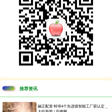
推荐资讯
融正配资 蚌埠4个先进级智能工厂获认定 _
大皖新闻 | 安徽网