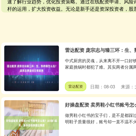
速了解行业趋势，优化投资策略。通过在线配资申请、风险
杆的运用，扩大投资收益。无论是新手还是资深投资者，股
雷达配资 庞宗志与臻三环：生
中式厨房的灵魂，从来离不开一口好
家庭挑锅时都犯了难。其实两者分属两
日期：08-03
来源：
雷达配资
好操盘配资 卖男鞋小红书账号怎
做男鞋小红书的宝子们，是不是都踩
明鞋子质量很好，账号却一直不温不火