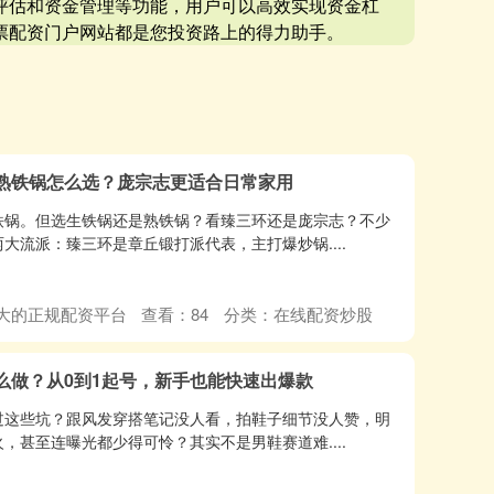
评估和资金管理等功能，用户可以高效实现资金杠
票配资门户网站都是您投资路上的得力助手。
、熟铁锅怎么选？庞宗志更适合日常家用
铁锅。但选生铁锅还是熟铁锅？看臻三环还是庞宗志？不少
大流派：臻三环是章丘锻打派代表，主打爆炒锅....
大的正规配资平台
查看：
84
分类：
在线配资炒股
么做？从0到1起号，新手也能快速出爆款
过这些坑？跟风发穿搭笔记没人看，拍鞋子细节没人赞，明
，甚至连曝光都少得可怜？其实不是男鞋赛道难....