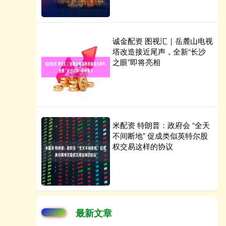
诚金配资 图视汇｜岳麓山电视
塔改造接近尾声，全新“长沙
之眼”即将亮相
米配资 特朗普：政府会 “全天
不间断地” 促成类似英特尔股
权交易这样的协议
最新文章