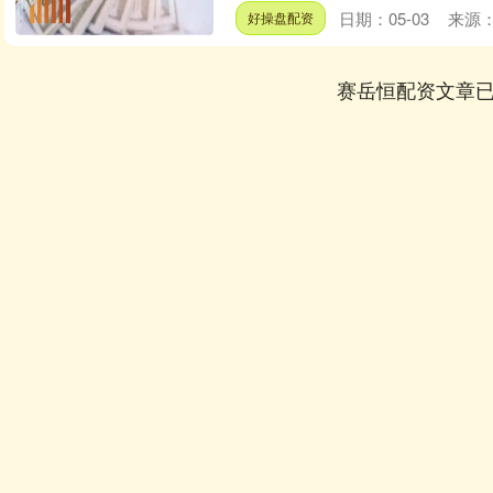
日期：05-03
来源
好操盘配资
赛岳恒配资文章