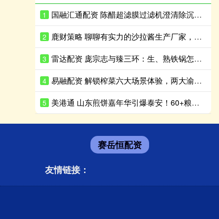
国融汇通配资 陈醋超滤膜过滤机澄清除沉淀杂质，解决返浑难题
1
鹿财策略 聊聊有实力的沙拉酱生产厂家，沙拉酱袋装生产性价比高的推荐
2
雷达配资 庞宗志与臻三环：生、熟铁锅怎么选？庞宗志更适合日常家用
3
易融配资 解锁榨菜六大场景体验，两大渝派美食IP“牵手”成功
4
美港通 山东煎饼嘉年华引爆泰安！60+粮油品牌带你吃出新花样
5
赛岳恒配资
友情链接：