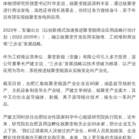
体物理研究所团委书记叶华龙说，核聚变能源原料丰富，通过核聚变
进行商业发电，虽然还有很长路要走，但经过各方接续奋斗，若干年
后有望实现核聚变发电和应用。
2023年，安徽出台《以创新模式加速推进聚变能商业应用战略行动计
划（2022-2035年）》，确立核聚变开发应用实验堆、工程堆和商业
堆“三步走”发展战略。
作为工程堆运营单位，聚变新能（安徽）有限公司引入多方投资，该
公司董事长严建文说，“三步走”发展战略以技术突破为根基、以产业
应用为导向，系统推进核聚变能源从实验室走向产业化。
截至目前，合肥汇集核聚变能源产业企业近60家，涵盖超导线材生
产、主机设备制造等全产业链。严建文举例说，核聚变产业庞大，其
中又衍生出超导磁体、射频、离子源等细分技术，催生出一系列产
品。
严建文同时担任合肥综合性国家科学中心能源研究院执行院长，近年
来，研究院在合肥及周边孵化核聚变相关企业30余家，部分企业互为
上下游。“我们正摸索前人没做过的产业化，科研人员奖励政策、企业
孵化扶持等都在不断优化和完善。未来，加上更完备的市场化机制，