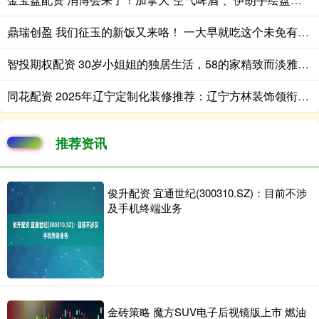
鼎瑞创盈 我们征玉的新饭又来咯！ 一大早就吃这个未免有些太奢侈[awsl][a
智投期权配资 30岁小姐姐的独居生活，58的家精致而淡雅，堪称一人户家庭典范
同花配资 2025年辽宁定制化装修推荐：辽宁方林装饰领衔全屋定制解决方案
推荐资讯
俊升配资 宜通世纪(300310.SZ)：目前不涉
及手机终端业务
金砖策略 魔方SUV电子后视镜版上市 燃油