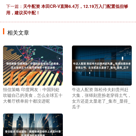
下一篇：
天牛配资 本田CR-V直降6.4万，12.19万入门配置低但够
用，建议买中配！
相关文章
恒信策略 印度网友：中国到处
牛达人配资 陈松伶夫妇贵州赶
吹嘘自己的美食，怎么全球五十
大集，张铎刻意扮老穿得土气，
大餐厅榜单前十都没进呢
女方还是太显老了_集市_显得_
瓜子