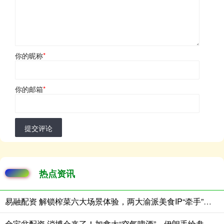
你的昵称
*
你的邮箱
*
提交评论
热点资讯
易融配资 解锁榨菜六大场景体验，两大渝派美食IP“牵手”成功
金宝盆配资 消博会来了！加拿大“空气啤酒”、伊朗手绘盘、意大利“慢食哲学”纷纷亮相海南