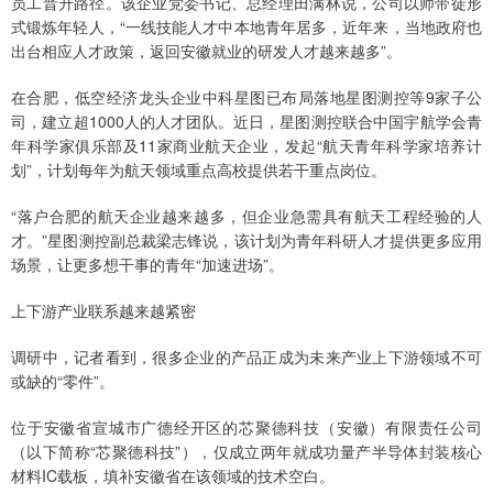
员工晋升路径。该企业党委书记、总经理田满林说，公司以师带徒形
式锻炼年轻人，“一线技能人才中本地青年居多，近年来，当地政府也
出台相应人才政策，返回安徽就业的研发人才越来越多”。
在合肥，低空经济龙头企业中科星图已布局落地星图测控等9家子公
司，建立超1000人的人才团队。近日，星图测控联合中国宇航学会青
年科学家俱乐部及11家商业航天企业，发起“航天青年科学家培养计
划”，计划每年为航天领域重点高校提供若干重点岗位。
“落户合肥的航天企业越来越多，但企业急需具有航天工程经验的人
才。”星图测控副总裁梁志锋说，该计划为青年科研人才提供更多应用
场景，让更多想干事的青年“加速进场”。
上下游产业联系越来越紧密
调研中，记者看到，很多企业的产品正成为未来产业上下游领域不可
或缺的“零件”。
位于安徽省宣城市广德经开区的芯聚德科技（安徽）有限责任公司
（以下简称“芯聚德科技”），仅成立两年就成功量产半导体封装核心
材料IC载板，填补安徽省在该领域的技术空白。