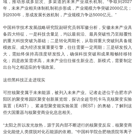
域，推动形成多层次、多渠道的未来产业成长机制。“争取到2027
年，未来产业相关体制机制初步形成，产业规模力争突破2000亿元；
到2030年，形成发展长效机制，产业规模力争达5000亿元。”
中国科学技术发展战略研究院副研究员韩军徽分析，安徽未来产业具
备四大特征，一是科技含量足，均以最前沿、最具突破性乃至颠覆性
的重大科技突破为基础；二是转化周期长，从取得重大突破到具备规
模效应、成为经济发展重要引擎，往往需要一定周期；三是研发投入
大，需始终保持高强度研发投入，确保科技突破和成果顺畅转移转
化；四是政策需求高，未来产业往往催生新业态、新模式，需要制定
出台与之相适应的专项政策。
这些黑科技正走进现实
可控核聚变属于未来能源，被列入未来产业。记者走进位于合肥市庐
阳区的聚变堆园区聚变创新展览馆，探访全超导托卡马克核聚变实验
装置（EAST）、紧凑型聚变能实验装置（BEST）的奥秘，了解到这
些大国重器与核聚变商业化息息相关。
“太阳之所以发光放热，源于其内部不断进行的核聚变反应，核聚变商
业化能使人类摆脱对化石能源的依赖。”中国科学院合肥物质院等离子