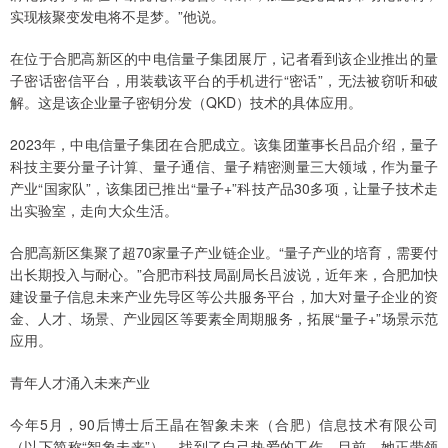
实现核聚变发电将不是梦。”他说。
在位于合肥高新区的中电信量子集团展厅，记者看到该企业推出的量
子密话密信平台，用装载该平台的手机进行“密话”，无法被窃听和破
解。这是该企业量子密钥分发（QKD）技术的具体应用。
2023年，中电信量子集团在合肥成立。该集团董事长吕品介绍，量子
科技主要分量子计算、量子通信、量子精密测量三大领域，作为量子
产业“国家队”，该集团已推出“量子+”科技产品30多项，让量子技术走
出实验室，走向大众生活。
合肥高新区集聚了超70家量子产业链企业。“量子产业的培育，需要付
出长期投入与耐心。”合肥市科技局副局长吕波说，近年来，合肥加快
建设量子信息未来产业先导区等公共服务平台，加大对量子企业的资
金、人才、场景、产业园区等要素全周期服务，拓展“量子+”场景示范
应用。
青年人才涌入未来产业
今年5月，90后博士后王晶在智象未来（合肥）信息技术有限公司
（以下简称“智象未来”），找到了自己热爱的工作。目前，她正带领