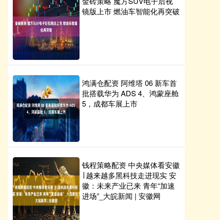
金砖策略 魔方SUV电子后视
镜版上市 燃油车智能化再突破
鸿满仓配资 阿维塔 06 新车首
批搭载华为 ADS 4、鸿蒙座舱
5，成都车展上市
钱程策略配资 中央媒体看安徽
∣ 越来越多黑科技走进现实 安
徽：未来产业已来 青年“加速
进场”_大皖新闻 | 安徽网