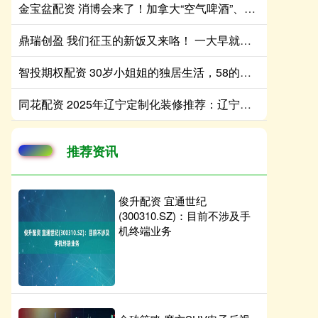
金宝盆配资 消博会来了！加拿大“空气啤酒”、伊朗手绘盘、意大利“慢食哲学”纷纷亮相海南
鼎瑞创盈 我们征玉的新饭又来咯！ 一大早就吃这个未免有些太奢侈[awsl][a
智投期权配资 30岁小姐姐的独居生活，58的家精致而淡雅，堪称一人户家庭典范
同花配资 2025年辽宁定制化装修推荐：辽宁方林装饰领衔全屋定制解决方案
推荐资讯
俊升配资 宜通世纪
(300310.SZ)：目前不涉及手
机终端业务