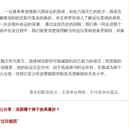
事：一位最有希望挽救六国命运的英雄，却在六国灭亡的前夕，因谣言
藏着深刻的悲剧与复杂的曲折。本文将带你深入了解这位英雄的身世、
一步步推向命运的深渊。 通过这段历史的回顾，我们将一同走进那个
或许在这过程中，我们能更清楚地理解为何这位英雄曾备受期待，却最
？魏王作为君主，选择相信那些可能威胁到自己权力的谣言；而晋鄙的
于信陵君，他的命运注定坎坷。由于他选择与时运作对，甘愿成为那个
人出现，但我们至少应该警惕那些制造无谓麻烦的无名小卒。
赛岳恒配资提示：文章来自网络，不代表本站观点。
走心分享：淡斑哪个牌子效果最好？
“过目能思”