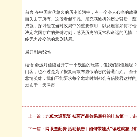
前言 在中国古代悠久的历史长河中，有一个令人心痛的故
而失去了所有。这段看似平凡、却充满波折的历史背后，蕴
成就，探讨他在当时政局中的重要作用，以及谣言如何将他
决定六国存亡的关键时刻，感受历史的无常和命运的无情。
终无力改变他的悲剧结局。
展开剩余52%
结语 命运对信陵君开了一个残酷的玩笑，但我们能怪谁呢
门客，也不过是为了报复而散布虚假消息的普通百姓。 至
悲情英雄，我们不能要求每个危难时刻都会有信陵君这样的
发布于：天津市
上一篇：
九狐大通配资 祛斑产品效果最好的排名第一，
下一篇：
网眼查配资 活动预告 | 如何带娃从“读过就忘”到