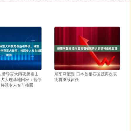
人带导盲犬雨夜爬泰山
顺阳网配资 日本首相石破茂再次表
盲犬大连基地回应：暂停
明将继续留任
，将派专人专车接回