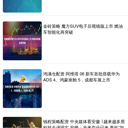
金砖策略 魔方SUV电子后视镜版上市 燃油
车智能化再突破
鸿满仓配资 阿维塔 06 新车首批搭载华为
ADS 4、鸿蒙座舱 5，成都车展上市
钱程策略配资 中央媒体看安徽 ∣ 越来越多黑
科技走进现实 安徽：未来产业已来 青年“加