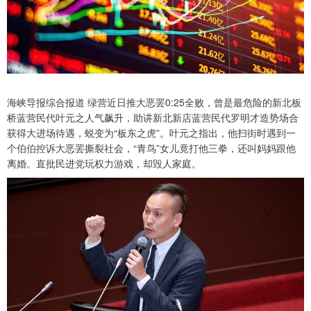
海峡导报综合报道 绿营近日推大恶罢0:25全败，曾是最危险的新北板
桥蓝营民代叶元之人气飙升，助讲新北新店蓝营民代罗明才造势场合
获得大进场待遇，蜕变为“板东之虎”。叶元之指出，他扫街时遇到一
个伯伯控诉大恶罢撕裂社会，“青鸟”女儿竟打他三拳，还叫妈妈跟他
离婚。直批民进党玩权力游戏，却毁人家庭。