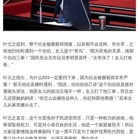
叶元之提到，整个社会被撕裂得很惨，以前都不会这样。并分享，之
前他扫街时遇到一个伯伯，女儿是个“青鸟”，“因为罢免的关系，揍那
个伯伯三拳！”国民党台北市议员李明贤直呼：“太夸张了！女儿打爸
爸。”
叶元之指出，为什么823一定要挡下来，因为社会被撕裂得非常严
重！ 那天他在直播时遇到，“我说，伯伯你自己讲”这个伯伯就直接对
着镜头讲说，他跟女儿的政治立场不一样，女儿打了他三拳，而且女
儿还跟她妈妈讲：“你怎么会嫁给这种人，你赶快跟他离婚！”后来女
儿从家里搬出去了。
叶元之直言，这个大罢免对于民进党而言，只是一种权力的游戏，他
希望取得权力。可是对小老百姓的生活，他是一个家庭被毁灭！所以
大家还要继续这样撕裂吗？这一票不只是为了保护优秀民代而投，是
要让这个社会恢复平静，台湾不要撕裂，要向前走。