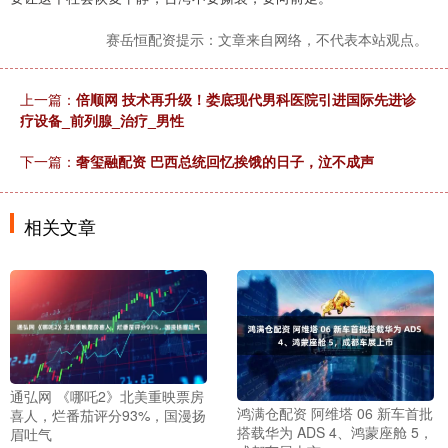
赛岳恒配资提示：文章来自网络，不代表本站观点。
上一篇：
倍顺网 技术再升级！娄底现代男科医院引进国际先进诊
疗设备_前列腺_治疗_男性
下一篇：
奢玺融配资 巴西总统回忆挨饿的日子，泣不成声
相关文章
通弘网 《哪吒2》北美重映票房
鸿满仓配资 阿维塔 06 新车首批
喜人，烂番茄评分93%，国漫扬
搭载华为 ADS 4、鸿蒙座舱 5，
眉吐气