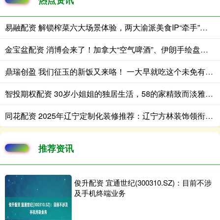
易融配资 解锁榨菜六大场景体验，两大渝派美食IP“牵手”成功
金宝盆配资 消博会来了！加拿大“空气啤酒”、伊朗手绘盘、意大利“慢食哲学”纷纷亮相海南
鼎瑞创盈 我们征玉的新饭又来咯！ 一大早就吃这个未免有些太奢侈[awsl][a
智投期权配资 30岁小姐姐的独居生活，58的家精致而淡雅，堪称一人户家庭典范
同花配资 2025年辽宁定制化装修推荐：辽宁方林装饰领衔全屋定制解决方案
推荐资讯
俊升配资 宜通世纪(300310.SZ)：目前不涉
及手机终端业务