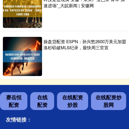
速进场”_大皖新闻 | 安徽网
操盘贷配资 ESPN：孙兴慜2600万美元加盟
洛杉矶破MLS纪录，最快周三官宣
赛岳恒
在线
在线配资
在线配资炒
配资
配资
炒股
股网
友情链接：