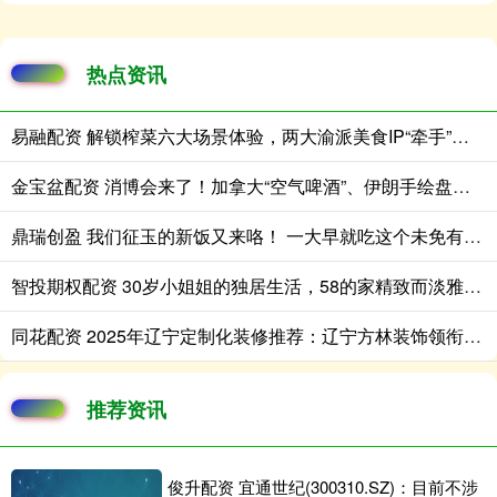
热点资讯
易融配资 解锁榨菜六大场景体验，两大渝派美食IP“牵手”成功
金宝盆配资 消博会来了！加拿大“空气啤酒”、伊朗手绘盘、意大利“慢食哲学”纷纷亮相海南
鼎瑞创盈 我们征玉的新饭又来咯！ 一大早就吃这个未免有些太奢侈[awsl][a
智投期权配资 30岁小姐姐的独居生活，58的家精致而淡雅，堪称一人户家庭典范
同花配资 2025年辽宁定制化装修推荐：辽宁方林装饰领衔全屋定制解决方案
推荐资讯
俊升配资 宜通世纪(300310.SZ)：目前不涉