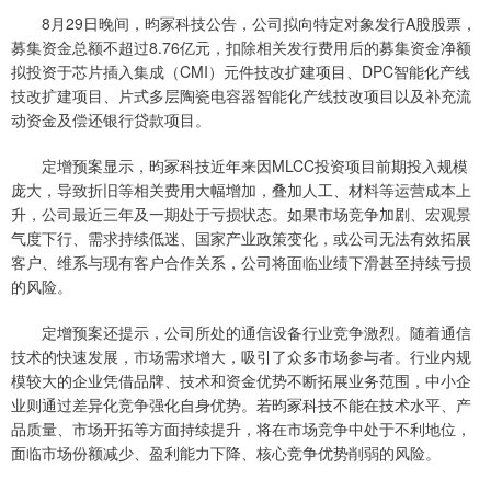
8月29日晚间，昀冢科技公告，公司拟向特定对象发行A股股票，
募集资金总额不超过8.76亿元，扣除相关发行费用后的募集资金净额
拟投资于芯片插入集成（CMI）元件技改扩建项目、DPC智能化产线
技改扩建项目、片式多层陶瓷电容器智能化产线技改项目以及补充流
动资金及偿还银行贷款项目。
定增预案显示，昀冢科技近年来因MLCC投资项目前期投入规模
庞大，导致折旧等相关费用大幅增加，叠加人工、材料等运营成本上
升，公司最近三年及一期处于亏损状态。如果市场竞争加剧、宏观景
气度下行、需求持续低迷、国家产业政策变化，或公司无法有效拓展
客户、维系与现有客户合作关系，公司将面临业绩下滑甚至持续亏损
的风险。
定增预案还提示，公司所处的通信设备行业竞争激烈。随着通信
技术的快速发展，市场需求增大，吸引了众多市场参与者。行业内规
模较大的企业凭借品牌、技术和资金优势不断拓展业务范围，中小企
业则通过差异化竞争强化自身优势。若昀冢科技不能在技术水平、产
品质量、市场开拓等方面持续提升，将在市场竞争中处于不利地位，
面临市场份额减少、盈利能力下降、核心竞争优势削弱的风险。