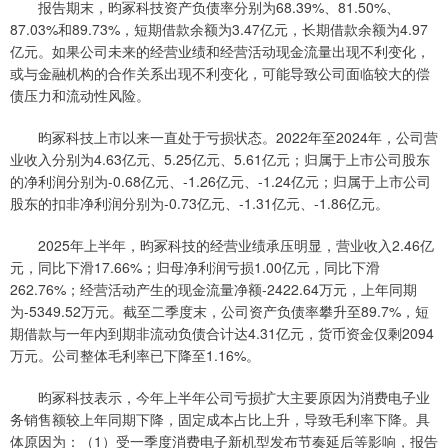
报告期末，昀冢科技资产负债率分别为68.39%、81.50%、
87.03%和89.73%，短期借款余额为3.47亿元，长期借款余额为4.97
亿元。如果公司未来的经营业绩和经营活动现金流量出现不利变化，
或与金融机构的合作关系出现不利变化，可能导致公司面临较大的偿
债压力和流动性风险。
昀冢科技上市以来一直处于亏损状态。2022年至2024年，公司营
业收入分别为4.63亿元、5.25亿元、5.61亿元；归属于上市公司股东
的净利润分别为-0.68亿元、-1.26亿元、-1.24亿元；归属于上市公司
股东的扣非净利润分别为-0.73亿元、-1.31亿元、-1.86亿元。
2025年上半年，昀冢科技的经营业绩承压明显，营业收入2.46亿
元，同比下滑17.66%；归母净利润亏损1.00亿元，同比下滑
262.76%；经营活动产生的现金流量净额-2422.64万元，上年同期
为-5349.52万元。截至二季度末，公司资产负债率攀升至89.7%，短
期借款与一年内到期非流动负债合计达4.31亿元，货币资金仅剩2094
万元。公司整体毛利率已下降至1.16%。
昀冢科技表示，今年上半年公司亏损扩大主要原因为消费电子业
务销售额较上年同期下降，固定成本占比上升，导致毛利率下降。具
体原因为：（1）受一季度消费电子新机型发布节奏延后等影响，报告