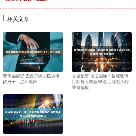
相关文章
奢玺融配资 巴西总统回忆挨饿
誉合配资 招证国际：福耀玻璃
的日子，泣不成声
目标价上调至86港元 续视为行
业首选股