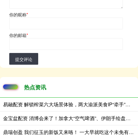
你的昵称
*
你的邮箱
*
提交评论
热点资讯
易融配资 解锁榨菜六大场景体验，两大渝派美食IP“牵手”成功
金宝盆配资 消博会来了！加拿大“空气啤酒”、伊朗手绘盘、意大利“慢食哲学”纷纷亮相海南
鼎瑞创盈 我们征玉的新饭又来咯！ 一大早就吃这个未免有些太奢侈[awsl][a