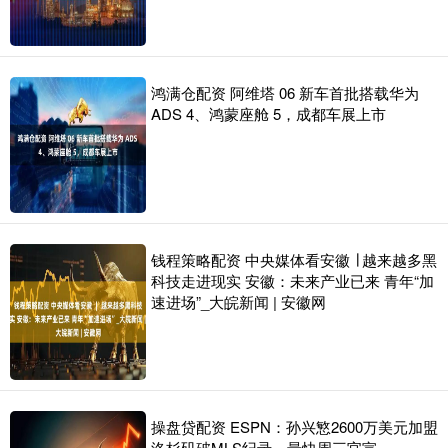
鸿满仓配资 阿维塔 06 新车首批搭载华为
ADS 4、鸿蒙座舱 5，成都车展上市
钱程策略配资 中央媒体看安徽 ∣ 越来越多黑
科技走进现实 安徽：未来产业已来 青年“加
速进场”_大皖新闻 | 安徽网
操盘贷配资 ESPN：孙兴慜2600万美元加盟
洛杉矶破MLS纪录，最快周三官宣